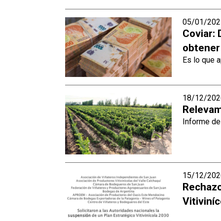
05/01/202
Coviar: 
obtener
Es lo que a
18/12/202
Relevami
Informe del
15/12/202
Rechazo
Vitiviní