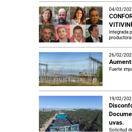
04/03/202
CONFOR
VITIVIN
Integrada 
productora
26/02/202
Aumento 
Fuerte impa
19/02/202
Disconf
Documen
uvas.
Solicitud d