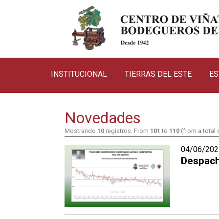
INSTITUCIONAL
TIERRAS DEL ESTE
ES
Novedades
Mostrando
10
registros. From
101
to
110
(from a total
04/06/202
Despach