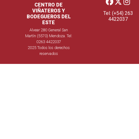
CENTRO DE
VIÑATEROS Y
Tel: (+54) 263
BODEGUEROS DEL
4422037
ESTE
Alvear 280 General San
Martín (5570) Mendoza. Tel:
0263 4422037
2025 Todos los derechos
reservados