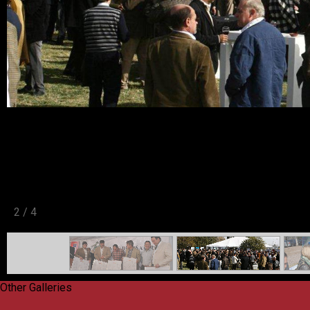
2
/
4
Other Galleries